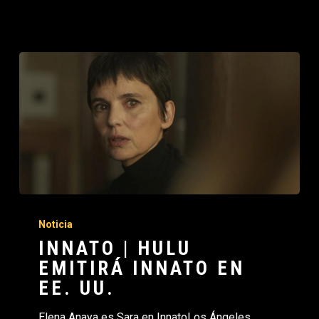
Noticia
INNATO | HULU
EMITIRÁ INNATO EN
EE. UU.
Elena Anaya es Sara en InnatoLos Ángeles,