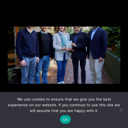
Noticia
We use cookies to ensure that we give you the best
PLANO A PLANO |
experience on our website. If you continue to use this site we
will assume that you are happy with it.
LEJOS DE LUISIANA DE
LUZ GABÁS, PREMIO
Ok