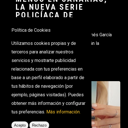
LA NUEVA SERIE
POLICÍACA DE
ATRESMEDIA TV
Política de Cookies
Madrid, 13 de septiembre de 2023. Ginés García
Millán y Natalia Verbeke protagonizarán la
Utilizamos cookies propias y de
ficción donde…
terceros para analizar nuestros
servicios y mostrarte publicidad
relacionada con tus preferencias en
base a un perfil elaborado a partir de
tus hábitos de navegación (por
ejemplo, páginas visitadas). Puedes
obtener más información y configurar
tus preferencias.
Más información.
Acepto
Rechazo