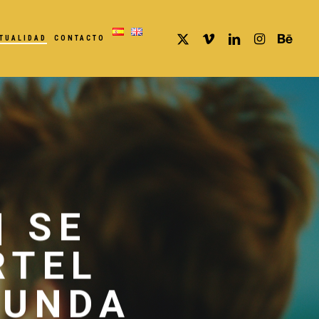
Menu
X-
VIMEO
LINKEDIN
INSTAGRAM
BEHANCE
TUALIDAD
CONTACTO
TWITTER
| SE
RTEL
GUNDA