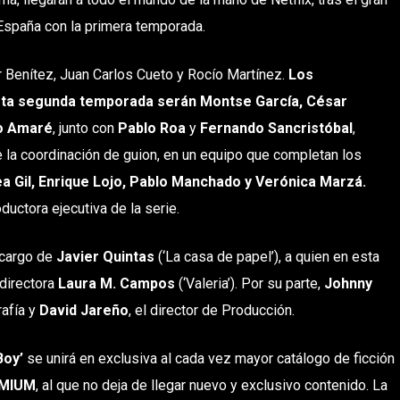
 España con la primera temporada.
 Benítez, Juan Carlos Cueto y Rocío Martínez.
Los
sta segunda temporada serán Montse García, César
io Amaré
, junto con
Pablo Roa
y
Fernando Sancristóbal
,
 la coordinación de guion, en un equipo que completan los
ea Gil, Enrique Lojo, Pablo Manchado y Verónica Marzá.
ductora ejecutiva de la serie.
 cargo de
Javier Quintas
(‘La casa de papel’), a quien en esta
directora
Laura M. Campos
(‘Valeria’). Por su parte,
Johnny
rafía y
David Jareño
, el director de Producción.
Boy’
se unirá en exclusiva al cada vez mayor catálogo de ficción
EMIUM
, al que no deja de llegar nuevo y exclusivo contenido. La