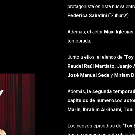
protagonista en esta nueva entre
Federica Sabatini
(‘Suburra’).
Además, el actor
Maxi Iglesias
temporada.
Junto a ellos, el elenco de
‘Toy
Raudel Raúl Martiato, Juanjo 
José Manuel Seda
y
Miriam D
Además,
la segunda temporada
capítulos de numerosos acto
Marín, Ibrahim Al-Shami, Toni
Los nuevos episodios de
‘Toy 
tras su emisión en esta platafor