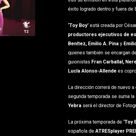
éxito logrado dentro y fuera de
‘Toy Boy’
está creada por César
productores ejecutivos de e
Benítez,
Emilio A. Pina
y
Emil
quienes también se encargan de
guionistas
Fran Carballal, Ner
Lucía Alonso-Allende
es copro
La dirección correrá de nuevo a
segunda temporada se suma la 
Yebra
será el director de Fotog
La próxima temporada de
‘Toy 
española de
ATRESplayer PR