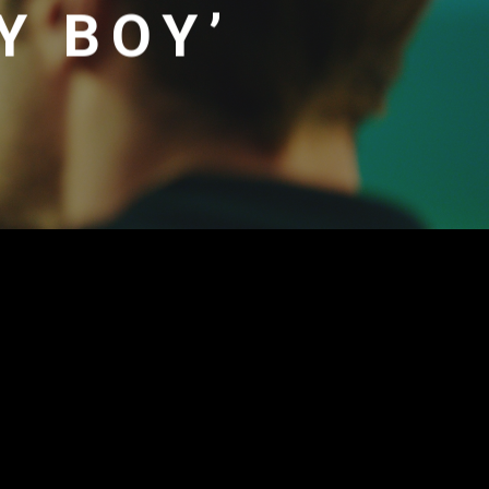
Y BOY’