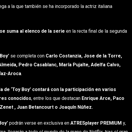
ga a la que también se ha incorporado la actriz italiana
 se suma al elenco de la serie
en la recta final de la segunda
 Boy’
se completa con
Carlo Costanzia, Jose de la Torre,
Almeida, Pedro Casablanc, María Pujalte, Adelfa Calvo,
íaz-Aroca
.
 de ‘Toy Boy’ contará con la participación en varios
res conocidos
, entre los que destacan
Enrique Arce, Paco
 Zenet , Juan Betancourt o Joaquín Núñez.
Boy’
podrán verse en exclusiva en
ATRESplayer PREMIUM
y,
ma, llegarán a todo el mundo de la mano de Netflix, tras el gran