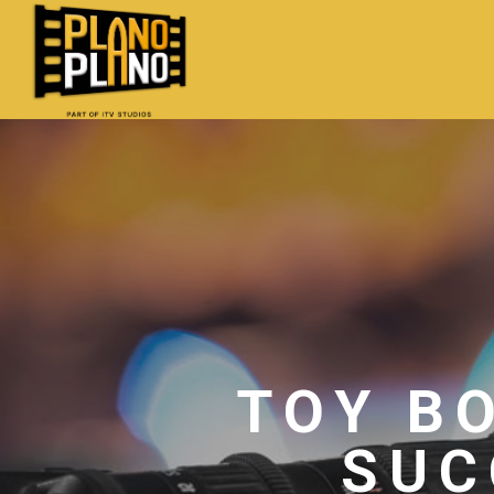
Skip
to
main
content
TOY B
SUC